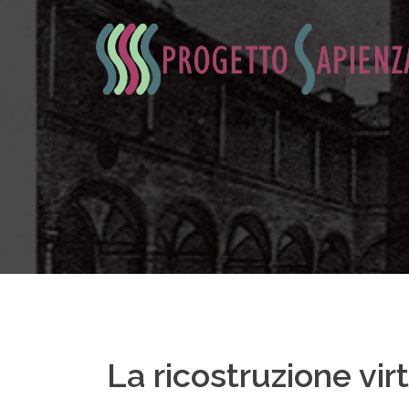
Vai
al
contenuto
La ricostruzione vir