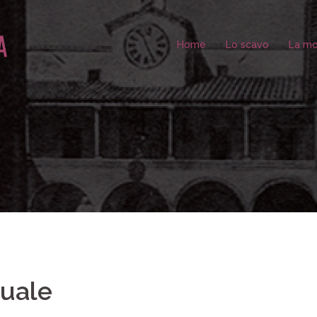
Home
Lo scavo
La mo
tuale